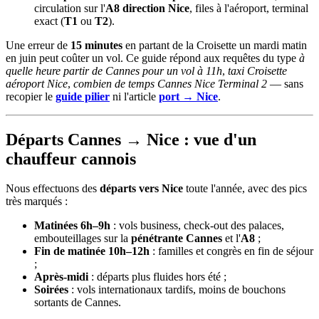
circulation sur l'
A8 direction Nice
, files à l'aéroport, terminal
exact (
T1
ou
T2
).
Une erreur de
15 minutes
en partant de la Croisette un mardi matin
en juin peut coûter un vol. Ce guide répond aux requêtes du type
à
quelle heure partir de Cannes pour un vol à 11h
,
taxi Croisette
aéroport Nice
,
combien de temps Cannes Nice Terminal 2
— sans
recopier le
guide pilier
ni l'article
port → Nice
.
Départs Cannes → Nice : vue d'un
chauffeur cannois
Nous effectuons des
départs vers Nice
toute l'année, avec des pics
très marqués :
Matinées 6h–9h
: vols business, check-out des palaces,
embouteillages sur la
pénétrante Cannes
et l'
A8
;
Fin de matinée 10h–12h
: familles et congrès en fin de séjour
;
Après-midi
: départs plus fluides hors été ;
Soirées
: vols internationaux tardifs, moins de bouchons
sortants de Cannes.