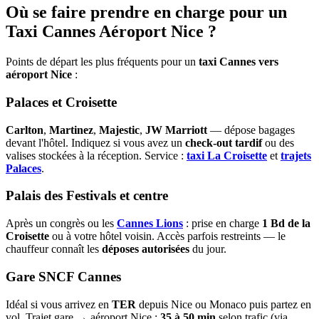
Où se faire prendre en charge pour un
Taxi Cannes Aéroport Nice ?
Points de départ les plus fréquents pour un
taxi Cannes vers
aéroport Nice
:
Palaces et Croisette
Carlton
,
Martinez
,
Majestic
,
JW Marriott
— dépose bagages
devant l'hôtel. Indiquez si vous avez un
check-out tardif
ou des
valises stockées à la réception. Service :
taxi La Croisette
et
trajets
Palaces
.
Palais des Festivals et centre
Après un congrès ou les
Cannes Lions
: prise en charge
1 Bd de la
Croisette
ou à votre hôtel voisin. Accès parfois restreints — le
chauffeur connaît les
déposes autorisées
du jour.
Gare SNCF Cannes
Idéal si vous arrivez en
TER
depuis Nice ou Monaco puis partez en
vol. Trajet gare → aéroport Nice :
35 à 50 min
selon trafic (via