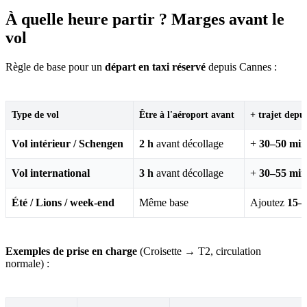
À quelle heure partir ? Marges avant le
vol
Règle de base pour un
départ en taxi réservé
depuis Cannes :
Type de vol
Être à l'aéroport avant
+ trajet depu
Vol intérieur / Schengen
2 h
avant décollage
+
30–50 min
Vol international
3 h
avant décollage
+
30–55 min
Été / Lions / week-end
Même base
Ajoutez
15–
Exemples de prise en charge
(Croisette → T2, circulation
normale) :