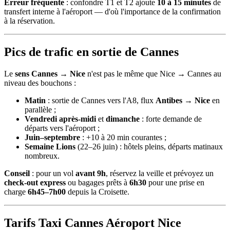
Erreur fréquente
: confondre T1 et T2 ajoute
10 à 15 minutes
de
transfert interne à l'aéroport — d'où l'importance de la confirmation
à la réservation.
Pics de trafic en sortie de Cannes
Le
sens Cannes → Nice
n'est pas le même que Nice → Cannes au
niveau des bouchons :
Matin
: sortie de Cannes vers l'A8, flux
Antibes → Nice
en
parallèle ;
Vendredi après-midi
et
dimanche
: forte demande de
départs vers l'aéroport ;
Juin–septembre
: +10 à 20 min courantes ;
Semaine Lions
(22–26 juin) : hôtels pleins, départs matinaux
nombreux.
Conseil
: pour un vol
avant 9h
, réservez la veille et prévoyez un
check-out express
ou bagages prêts à
6h30
pour une prise en
charge
6h45–7h00
depuis la Croisette.
Tarifs Taxi Cannes Aéroport Nice