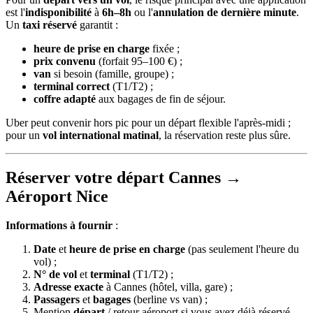
est l'
indisponibilité
à
6h–8h
ou l'
annulation de dernière minute
.
Un
taxi réservé
garantit :
heure de prise en charge
fixée ;
prix convenu
(forfait 95–100 €) ;
van
si besoin (famille, groupe) ;
terminal correct
(T1/T2) ;
coffre adapté
aux bagages de fin de séjour.
Uber peut convenir hors pic pour un départ flexible l'après-midi ;
pour un
vol international matinal
, la réservation reste plus sûre.
Réserver votre départ Cannes →
Aéroport Nice
Informations à fournir
:
Date
et
heure de prise en charge
(pas seulement l'heure du
vol) ;
N° de vol
et
terminal
(T1/T2) ;
Adresse exacte
à Cannes (hôtel, villa, gare) ;
Passagers
et
bagages
(berline vs van) ;
Mention
départ
/ retour aéroport si vous avez déjà réservé