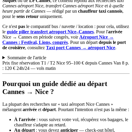
Suquet
ou de
Le Cannet
, ce contenu répond aux recherches
taxi
Cannes aéroport Nice
,
transfert Cannes aéroport Nice
et
à quelle
heure partir de Cannes
— rédigé par un
chauffeur taxi cannois
,
pour le
sens retour
uniquement.
Ce n'est
pas
le comparatif bus / navette / location : pour cela, utilisez
le
guide pilier transfert aéroport Nice–Cannes
. Pour l'
arrivée
Nice → Cannes en période congrès, voir
Aéroport Nice →
Cannes : Festival, Lions, congrès
. Pour un départ
depuis le port
de croisière
, consultez
Taxi port Cannes → aéroport Nice
.
Sommaire de l'article
Prix fixe réservation
T1 / T2 Nice
95–100 € depuis Cannes
Van 8 p.
: 120 €
24h/24 — vols matin
Pourquoi un guide dédié au départ
Cannes → Nice ?
La plupart des recherches sur « taxi aéroport Nice Cannes »
mélangent
arrivée
et
départ
. Pourtant l'intention n'est pas la même :
À l'arrivée
: vous suivez votre vol, récupérez vos bagages, le
chauffeur s'adapte au retard.
Au départ
: vous devez
anticiper
— check-out hôtel,