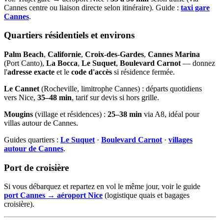
Cannes centre ou liaison directe selon itinéraire). Guide :
taxi gare
Cannes
.
Quartiers résidentiels et environs
Palm Beach
,
Californie
,
Croix-des-Gardes
,
Cannes Marina
(Port Canto),
La Bocca
,
Le Suquet
,
Boulevard Carnot
— donnez
l'
adresse exacte
et le
code d'accès
si résidence fermée.
Le Cannet
(Rocheville, limitrophe Cannes) : départs quotidiens
vers Nice,
35–48 min
, tarif sur devis si hors grille.
Mougins
(village et résidences) :
25–38 min
via A8, idéal pour
villas autour de Cannes.
Guides quartiers :
Le Suquet
·
Boulevard Carnot
·
villages
autour de Cannes
.
Port de croisière
Si vous débarquez et repartez en vol le même jour, voir le guide
port Cannes → aéroport Nice
(logistique quais et bagages
croisière).