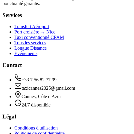
ponctualité garantis.
Services
Transfert Aéroport
Port croisière → Nice
Taxi conventionné CPAM
Tous les services
Longue Distance
Événements
Contact
+33 7 56 82 77 99
taxicannes2025@gmail.com
Cannes, Côte d'Azur
24/7 disponible
Légal
Conditions d'utilisation
Politique de confidentialité