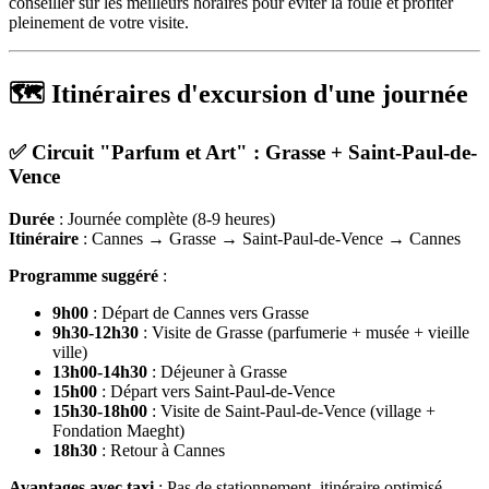
conseiller sur les meilleurs horaires pour éviter la foule et profiter
pleinement de votre visite.
🗺️ Itinéraires d'excursion d'une journée
✅ Circuit "Parfum et Art" : Grasse + Saint-Paul-de-
Vence
Durée
: Journée complète (8-9 heures)
Itinéraire
: Cannes → Grasse → Saint-Paul-de-Vence → Cannes
Programme suggéré
:
9h00
: Départ de Cannes vers Grasse
9h30-12h30
: Visite de Grasse (parfumerie + musée + vieille
ville)
13h00-14h30
: Déjeuner à Grasse
15h00
: Départ vers Saint-Paul-de-Vence
15h30-18h00
: Visite de Saint-Paul-de-Vence (village +
Fondation Maeght)
18h30
: Retour à Cannes
Avantages avec taxi
: Pas de stationnement, itinéraire optimisé,