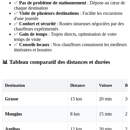
✅
Pas de problème de stationnement
: Dépose au cœur de
chaque destination
✅
Visite de plusieurs destinations
: Facilite les excursions
d'une journée
✅
Confort et sécurité
: Routes sinueuses négociées par des
chauffeurs expérimentés
✅
Gain de temps
: Trajets directs, optimisation de votre
temps de visite
✅
Conseils locaux
: Nos chauffeurs connaissent les meilleurs
itinéraires et horaires
📊 Tableau comparatif des distances et durées
Destination
Distance
Voiture
Bu
Grasse
15 km
20 min
30
Mougins
8 km
15 min
25
Antibes
12 km
20 min
25