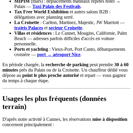
MIPIM
(mars) : déplacements matinaux répétés hôtel →
Palais —
Taxi Palais des Festivals
.
Tax Free World Exhibition
et autres salons B2B :
délégations avec planning serré.
La Croisette
: Carlton, Martinez, Majestic, JW Marriott —
trajets Palaces
et
secteur Croisette
.
Villas et résidences
: Le Cannet, Mougins, Californie, Palm
Beach — adresses parfois difficiles d'accès en voiture
personnelle.
Ports et yachting
: Vieux-Port, Port Canto, débarquements
croisière —
port → aéroport Nice
.
En période chargée, la
recherche de parking
peut prendre
30 à 60
minutes
près du Palais ou de la Croisette. Un chauffeur dédié vous
dépose au
point le plus proche autorisé
et repart — vous gagnez
du temps à chaque étape.
Usages les plus fréquents (données
terrain)
D'après notre activité à Cannes, les réservations
mise à disposition
concernent principalement :