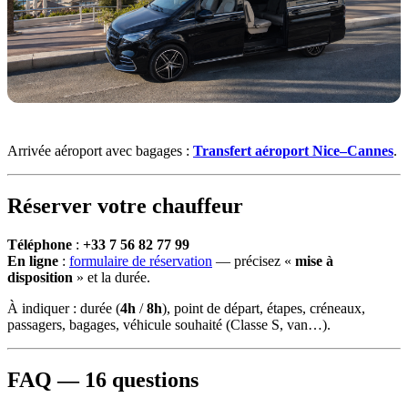
Arrivée aéroport avec bagages :
Transfert aéroport Nice–Cannes
.
Réserver votre chauffeur
Téléphone
:
+33 7 56 82 77 99
En ligne
:
formulaire de réservation
— précisez «
mise à
disposition
» et la durée.
À indiquer : durée (
4h
/
8h
), point de départ, étapes, créneaux,
passagers, bagages, véhicule souhaité (Classe S, van…).
FAQ — 16 questions