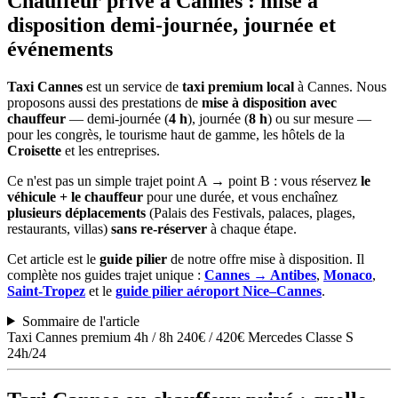
Chauffeur privé à Cannes : mise à
disposition demi-journée, journée et
événements
Taxi Cannes
est un service de
taxi premium local
à Cannes. Nous
proposons aussi des prestations de
mise à disposition avec
chauffeur
— demi-journée (
4 h
), journée (
8 h
) ou sur mesure —
pour les congrès, le tourisme haut de gamme, les hôtels de la
Croisette
et les entreprises.
Ce n'est pas un simple trajet point A → point B : vous réservez
le
véhicule + le chauffeur
pour une durée, et vous enchaînez
plusieurs déplacements
(Palais des Festivals, palaces, plages,
restaurants, villas)
sans re-réserver
à chaque étape.
Cet article est le
guide pilier
de notre offre mise à disposition. Il
complète nos guides trajet unique :
Cannes → Antibes
,
Monaco
,
Saint-Tropez
et le
guide pilier aéroport Nice–Cannes
.
Sommaire de l'article
Taxi Cannes premium
4h / 8h
240€ / 420€
Mercedes Classe S
24h/24