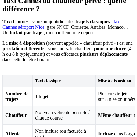
Taxi Cannes ou chauffeur privé : quelle
différence ?
Taxi Cannes
assure au quotidien des
trajets classiques
:
taxi
Cannes aéroport Nice
, gare SNCF, Croisette, Antibes, Monaco…
Un
forfait par trajet
, un chauffeur, une dépose.
La
mise à disposition
(souvent appelée « chauffeur privé ») est une
prestation différente
: vous louez le chauffeur
pour une durée
(4
h ou 8 h typiquement) et vous effectuez
plusieurs déplacements
dans cette fenêtre horaire.
Taxi classique
Mise à disposition
Nombre de
Plusieurs trajets —
1 trajet
trajets
sur 8 h selon itinéra
Nouveau véhicule possible à
Chauffeur
Même chauffeur
to
chaque course
Non incluse (ou facturée à
Attente
Incluse
dans l'organ
part)