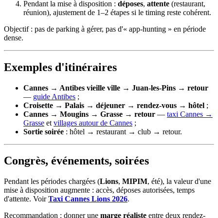
Pendant la mise à disposition :
déposes
,
attente
(restaurant,
réunion), ajustement de 1–2 étapes si le timing reste cohérent.
Objectif : pas de parking à gérer, pas d'« app-hunting » en période
dense.
Exemples d'itinéraires
Cannes → Antibes vieille ville → Juan-les-Pins → retour
—
guide Antibes
;
Croisette → Palais → déjeuner → rendez-vous → hôtel
;
Cannes → Mougins → Grasse → retour
—
taxi Cannes →
Grasse
et
villages autour de Cannes
;
Sortie soirée
: hôtel → restaurant → club → retour.
Congrès, événements, soirées
Pendant les périodes chargées (
Lions
,
MIPIM
, été), la valeur d'une
mise à disposition augmente : accès, déposes autorisées, temps
d'attente. Voir
Taxi Cannes Lions 2026
.
Recommandation : donner une
marge réaliste
entre deux rendez-