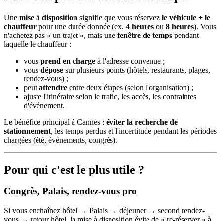
Une
mise à disposition
signifie que vous réservez
le véhicule + le
chauffeur
pour une durée donnée (ex.
4 heures
ou
8 heures
). Vous
n'achetez pas « un trajet », mais une
fenêtre de temps
pendant
laquelle le chauffeur :
vous
prend en charge
à l'adresse convenue ;
vous
dépose
sur plusieurs points (hôtels, restaurants, plages,
rendez-vous) ;
peut
attendre
entre deux étapes (selon l'organisation) ;
ajuste l'itinéraire selon le trafic, les accès, les contraintes
d'événement.
Le bénéfice principal à Cannes :
éviter la recherche de
stationnement
, les temps perdus et l'incertitude pendant les périodes
chargées (été, événements, congrès).
Pour qui c'est le plus utile ?
Congrès, Palais, rendez-vous pro
Si vous enchaînez hôtel → Palais → déjeuner → second rendez-
vous → retour hôtel, la mise à disposition évite de « re-réserver » à